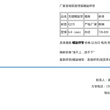
厂家直销双面埋弧螺旋焊管
品名
无缝螺旋管
规格
标准
材质
Q235
产地/厂家
鞍钢
壁厚
6-8（mm）
外径
720-82
具体规格
螺旋焊管
价格 以当日 电询 热线 
钢材价格“涨不上，跌不下”
最新焊管(螺旋钢管、直缝焊管)现货库
联系人：袁经
方管电话：1590
地址